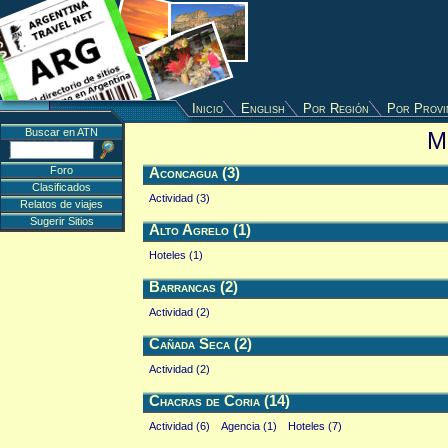
Inicio
English
Por Región
Por Provi
Buscar en ATN
M
Foro
Aconcagua (3)
Clasificados
Actividad (3)
Relatos de viajes
Sugerir Sitios
Alto Agrelo (1)
Hoteles (1)
Barrancas (2)
Actividad (2)
Cañada Seca (2)
Actividad (2)
Chacras de Coria (14)
Actividad (6)
Agencia (1)
Hoteles (7)