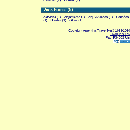
Cabañas (4)
Hoteles (2)
Vista Flores (8)
Actividad (1)
Alojamiento (1)
Alq. Viviendas (1)
Cabañas
(1)
Hoteles (3)
Otros (1)
Copyright
Argentina Travel Net®
1999/2020 
Coloque su pr
Pag: P3436S Últi