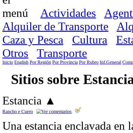
Actividades
Agent
Alquiler de Transporte
Alq
Caza y Pesca
Cultura
Est
Otros
Transporte
Inicio
English
Por Región
Por Provincia
Por Rubro
Inf.General
Comu
Sitios sobre Estanci
Estancia
▲
Rancho e Cuero
Una estancia enclavada en l