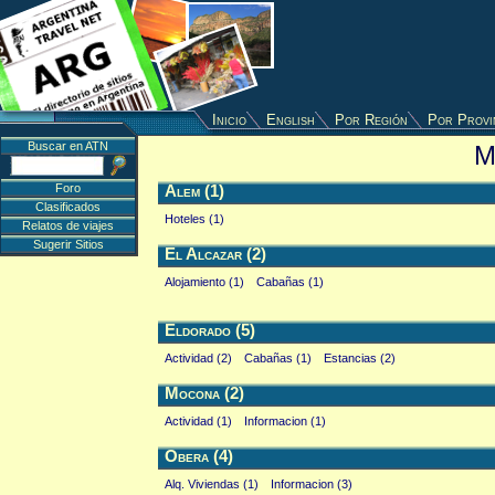
Inicio
English
Por Región
Por Provi
Buscar en ATN
M
Foro
Alem (1)
Clasificados
Hoteles (1)
Relatos de viajes
Sugerir Sitios
El Alcazar (2)
Alojamiento (1)
Cabañas (1)
Eldorado (5)
Actividad (2)
Cabañas (1)
Estancias (2)
Mocona (2)
Actividad (1)
Informacion (1)
Obera (4)
Alq. Viviendas (1)
Informacion (3)