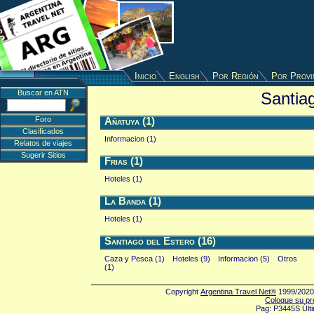
Inicio
English
Por Región
Por Provi
Buscar en ATN
Santiag
Foro
Añatuya (1)
Clasificados
Informacion (1)
Relatos de viajes
Sugerir Sitios
Frias (1)
Hoteles (1)
La Banda (1)
Hoteles (1)
Santiago del Estero (16)
Caza y Pesca (1)
Hoteles (9)
Informacion (5)
Otros
(1)
Copyright
Argentina Travel Net®
1999/2020 
Coloque su pr
Pag: P3445S Últi