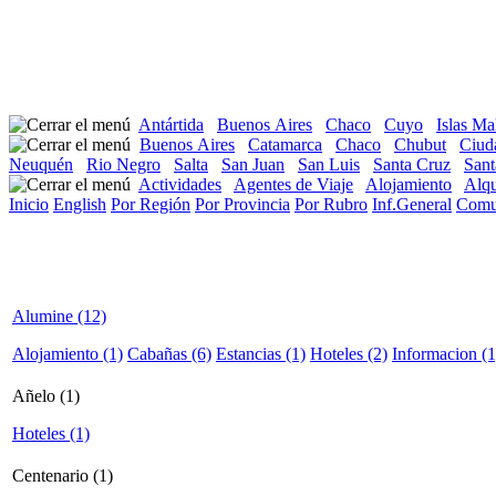
Antártida
Buenos Aires
Chaco
Cuyo
Islas Ma
Buenos Aires
Catamarca
Chaco
Chubut
Ciud
Neuquén
Rio Negro
Salta
San Juan
San Luis
Santa Cruz
Sant
Actividades
Agentes de Viaje
Alojamiento
Alqu
Inicio
English
Por Región
Por Provincia
Por Rubro
Inf.General
Comu
Alumine (12)
Alojamiento (1)
Cabañas (6)
Estancias (1)
Hoteles (2)
Informacion (1
Añelo (1)
Hoteles (1)
Centenario (1)