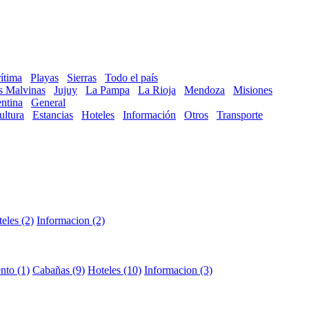
ítima
Playas
Sierras
Todo el país
as Malvinas
Jujuy
La Pampa
La Rioja
Mendoza
Misiones
ntina
General
ultura
Estancias
Hoteles
Información
Otros
Transporte
eles (2)
Informacion (2)
nto (1)
Cabañas (9)
Hoteles (10)
Informacion (3)