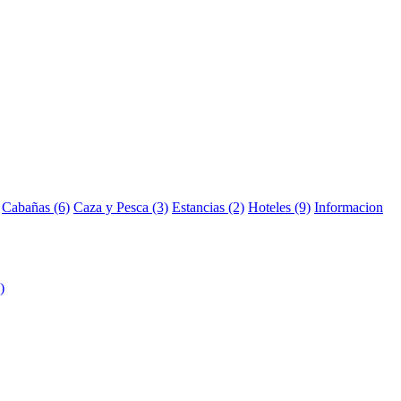
Cabañas (6)
Caza y Pesca (3)
Estancias (2)
Hoteles (9)
Informacion
)