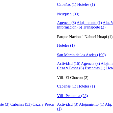
Cabañas (1)
Hoteles (1)
Neuquen (33)
Agencia (8)
Alojamiento (1)
Alq. V
Informacion (6)
Transporte (2)
Parque Nacional Nahuel Huapi (1)
Hoteles (1)
San Martin de los Andes (190)
Actividad (16)
Agencia (8)
Alojami
Caza y Pesca (6)
Estancias (1)
Hote
Villa El Chocon (2)
Cabañas (1)
Hoteles (1)
Villa Pehuenia (28)
te (3)
Cabañas (53)
Caza y Pesca
Actividad (3)
Alojamiento (1)
Alq.
(1)