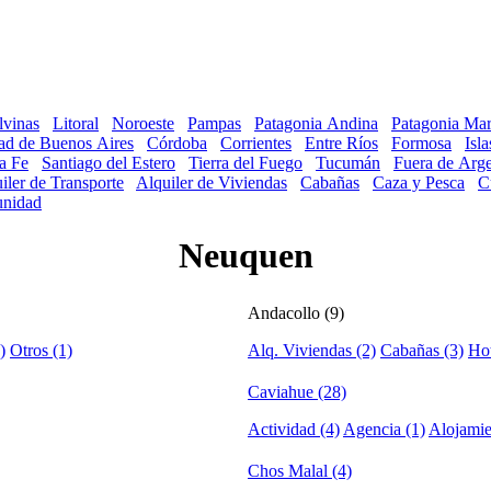
lvinas
Litoral
Noroeste
Pampas
Patagonia Andina
Patagonia Mar
ad de Buenos Aires
Córdoba
Corrientes
Entre Ríos
Formosa
Isl
a Fe
Santiago del Estero
Tierra del Fuego
Tucumán
Fuera de Arge
iler de Transporte
Alquiler de Viviendas
Cabañas
Caza y Pesca
C
nidad
Neuquen
Andacollo (9)
)
Otros (1)
Alq. Viviendas (2)
Cabañas (3)
Hot
Caviahue (28)
Actividad (4)
Agencia (1)
Alojamie
Chos Malal (4)