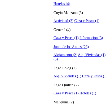
Hoteles (4)
Cuyin Manzano (3)
Actividad (2)
Caza y Pesca (1)
General (4)
Caza y Pesca (1)
Informacion (3)
Junin de los Andes (28)
Alojamiento (2)
Alq. Viviendas (1)
(5)
Lago Lolog (2)
Alq. Viviendas (1)
Caza y Pesca (1
Lago Quillen (2)
Caza y Pesca (1)
Hoteles (1)
Meliquina (2)