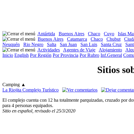
Antártida
Buenos Aires
Chaco
Cuyo
Islas Ma
Buenos Aires
Catamarca
Chaco
Chubut
Ciud
Neuquén
Rio Negro
Salta
San Juan
San Luis
Santa Cruz
Sant
Actividades
Agentes de Viaje
Alojamiento
Alqu
Inicio
English
Por Región
Por Provincia
Por Rubro
Inf.General
Comu
Sitios so
Camping
▲
La Riojita Complejo Turístico
El complejo cuenta con 12 ha totalmente parquizadas, cruzado por dos
para 4 personas equipados.
Sitio en español, revisado el 25/3/2020