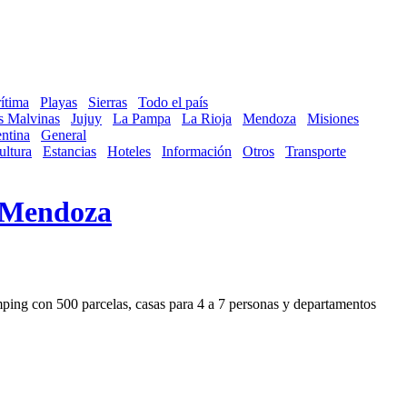
ítima
Playas
Sierras
Todo el país
as Malvinas
Jujuy
La Pampa
La Rioja
Mendoza
Misiones
ntina
General
ultura
Estancias
Hoteles
Información
Otros
Transporte
Mendoza
mping con 500 parcelas, casas para 4 a 7 personas y departamentos