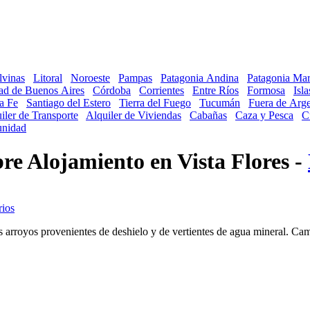
lvinas
Litoral
Noroeste
Pampas
Patagonia Andina
Patagonia Mar
ad de Buenos Aires
Córdoba
Corrientes
Entre Ríos
Formosa
Isl
a Fe
Santiago del Estero
Tierra del Fuego
Tucumán
Fuera de Arge
iler de Transporte
Alquiler de Viviendas
Cabañas
Caza y Pesca
C
nidad
bre Alojamiento en Vista Flores -
 arroyos provenientes de deshielo y de vertientes de agua mineral. Ca