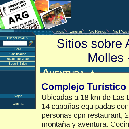
Inicio
English
Por Región
Por Provi
Buscar en ATN
Sitios sobre 
Foro
Molles 
Clasificados
Relatos de viajes
Sugerir Sitios
Aventura
▲
Complejo Turístico
Ubicadas a 18 km de Las 
Atajos
Aventura
14 cabañas equipadas con
personas cpn restaurant, 2
montaña y aventura. Cocina 