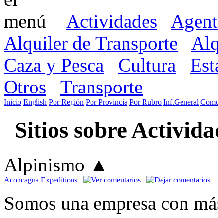
Actividades
Agent
Alquiler de Transporte
Alq
Caza y Pesca
Cultura
Est
Otros
Transporte
Inicio
English
Por Región
Por Provincia
Por Rubro
Inf.General
Comu
Sitios sobre Activid
Alpinismo
▲
Aconcagua Expeditions
Somos una empresa con más 