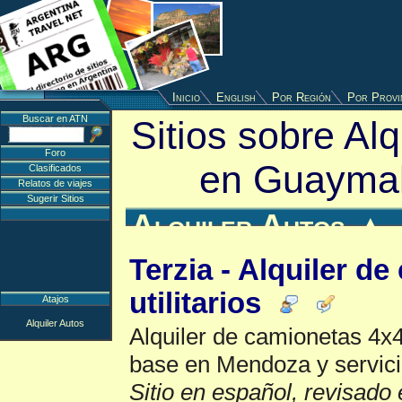
Inicio
English
Por Región
Por Provi
Buscar en ATN
Sitios sobre Alq
Foro
en Guaymal
Clasificados
Relatos de viajes
Sugerir Sitios
Alquiler Autos
▲
Terzia - Alquiler d
utilitarios
Atajos
Alquiler Autos
Alquiler de camionetas 4x4 
base en Mendoza y servicio
Sitio en español, revisado 