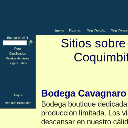
Inicio
English
Por Región
Por Provi
Buscar en ATN
Sitios sobre
Foro
Coquimbi
Clasificados
Relatos de viajes
Sugerir Sitios
Bed and Breakfast
Bodega Cavagnaro
Atajos
Bodega boutique dedicada
Bed and Breakfast
producción limitada. Los vi
descansar en nuestro cáli