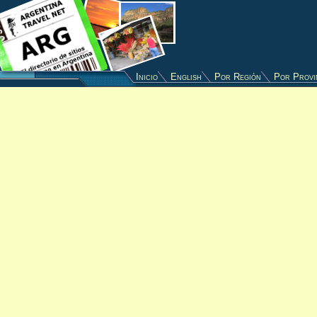
Inicio
English
Por Región
Por Provi