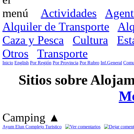
Actividades
Agent
Alquiler de Transporte
Alq
Caza y Pesca
Cultura
Est
Otros
Transporte
Inicio
English
Por Región
Por Provincia
Por Rubro
Inf.General
Comu
Sitios sobre Aloja
M
Camping
▲
Ayum Elun Complejo Turistico