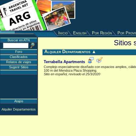
Inicio
English
Por Región
Por Provi
Buscar en ATN
Sitios
Alquiler Departamentos
▲
Foro
Clasificados
Terrabella Apartments
Relatos de viajes
Complejo especialmente diseñado con espacios amplios, cálidos
Sugerir Sitios
100 m del Mendoza Plaza Shopping.
Sitio en español, revisado el 25/3/2020
Atajos
Alquiler Departamentos