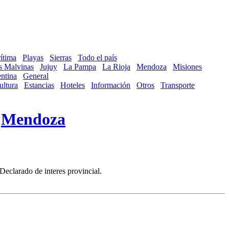
ítima
Playas
Sierras
Todo el país
as Malvinas
Jujuy
La Pampa
La Rioja
Mendoza
Misiones
ntina
General
ultura
Estancias
Hoteles
Información
Otros
Transporte
-
Mendoza
eclarado de interes provincial.