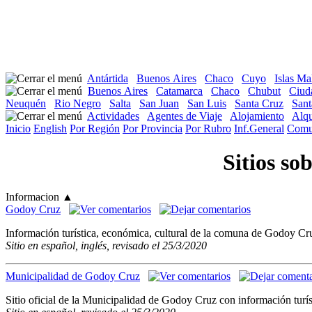
Antártida
Buenos Aires
Chaco
Cuyo
Islas Ma
Buenos Aires
Catamarca
Chaco
Chubut
Ciud
Neuquén
Rio Negro
Salta
San Juan
San Luis
Santa Cruz
Sant
Actividades
Agentes de Viaje
Alojamiento
Alqu
Inicio
English
Por Región
Por Provincia
Por Rubro
Inf.General
Comu
Sitios s
Informacion
▲
Godoy Cruz
Información turística, económica, cultural de la comuna de Godoy Cru
Sitio en español, inglés, revisado el 25/3/2020
Municipalidad de Godoy Cruz
Sitio oficial de la Municipalidad de Godoy Cruz con información turí