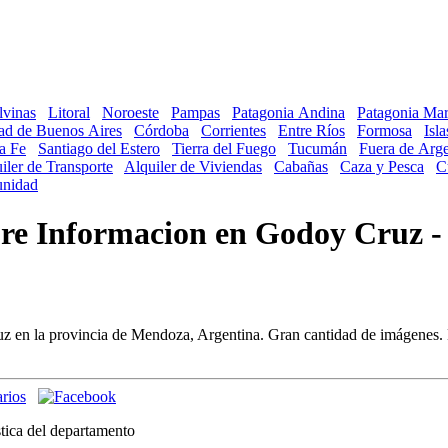
lvinas
Litoral
Noroeste
Pampas
Patagonia Andina
Patagonia Mar
ad de Buenos Aires
Córdoba
Corrientes
Entre Ríos
Formosa
Isl
a Fe
Santiago del Estero
Tierra del Fuego
Tucumán
Fuera de Arge
iler de Transporte
Alquiler de Viviendas
Cabañas
Caza y Pesca
C
nidad
obre Informacion en Godoy Cruz 
z en la provincia de Mendoza, Argentina. Gran cantidad de imágenes. D
stica del departamento