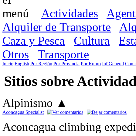
Actividades
Agent
Alquiler de Transporte
Alq
Caza y Pesca
Cultura
Est
Otros
Transporte
Inicio
English
Por Región
Por Provincia
Por Rubro
Inf.General
Comu
Sitios sobre Activid
Alpinismo
▲
Aconcagua Specialist
Aconcagua climbing expediti