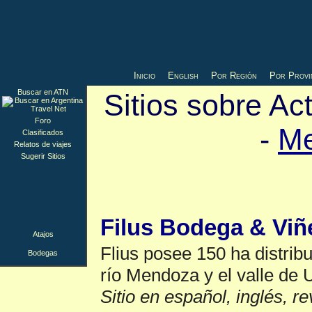
Inicio
English
Por Región
Por Provi
Buscar en ATN
Sitios sobre Ac
Foro
-
M
Clasificados
Relatos de viajes
Sugerir Sitios
Bodegas
▲
Filus Bodega & Vi
Atajos
Flius posee 150 ha distribu
Bodegas
río Mendoza y el valle de 
Sitio en español, inglés, r