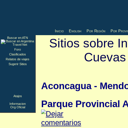
Inicio
English
Por Región
Por Provi
Buscar en ATN
Sitios sobre I
Foro
Cuevas
Clasificados
Relatos de viajes
Sugerir Sitios
Informacion
▲
Aconcagua - Mendoza
Atajos
Parque Provincial
Informacion
Org Oficial