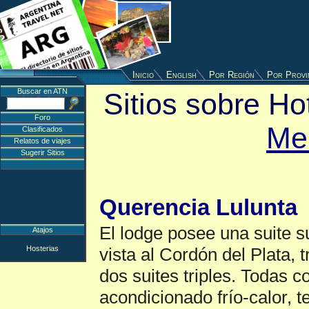
Inicio
English
Por Región
Por Provi
Buscar en ATN
Sitios sobre Ho
Foro
Me
Clasificados
Relatos de viajes
Sugerir Sitios
Hosterias
▲
Querencia Lulunta
El lodge posee una suite s
Atajos
Hosterias
vista al Cordón del Plata, 
dos suites triples. Todas co
acondicionado frío-calor, te