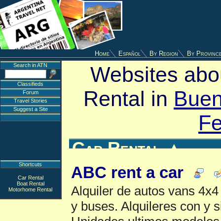
Home
Español
By Region
By Provinc
Search in ATN
Websites abou
Classifieds
Rental in
Buen
Forum
Travel Stories
Suggest a Site
Fe
Car Rental
▲
Shortcuts
ABC rent a car
Car Rental
Boat Rental
Alquiler de autos vans 4x4
Motorhome Rental
y buses. Alquileres con y s