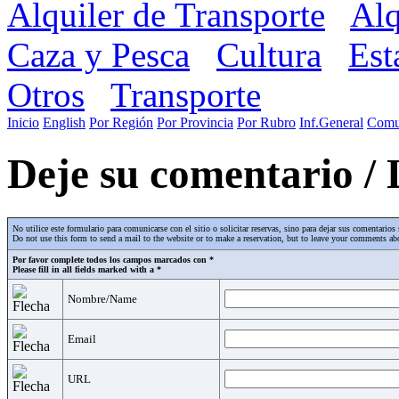
Alquiler de Transporte
Alq
Caza y Pesca
Cultura
Est
Otros
Transporte
Inicio
English
Por Región
Por Provincia
Por Rubro
Inf.General
Comu
Deje su comentario /
No utilice este formulario para comunicarse con el sitio o solicitar reservas, sino para dejar sus comentari
Do not use this form to send a mail to the website or to make a reservation, but to leave your comments abo
Por favor complete todos los campos marcados con *
Please fill in all fields marked with a *
Nombre/Name
Email
URL