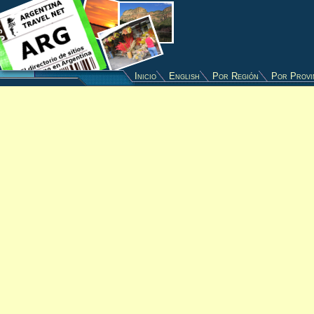
Inicio
English
Por Región
Por Provi