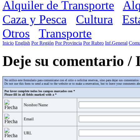
Alquiler de Transporte
Alq
Caza y Pesca
Cultura
Est
Otros
Transporte
Inicio
English
Por Región
Por Provincia
Por Rubro
Inf.General
Comu
Deje su comentario /
No utilice este formulario para comunicarse con el sitio o solicitar reservas, sino para dejar sus comentari
Do not use this form to send a mail to the website or to make a reservation, but to leave your comments abo
Por favor complete todos los campos marcados con *
Please fill in all fields marked with a *
Nombre/Name
Email
URL