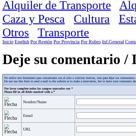
Alquiler de Transporte
Alq
Caza y Pesca
Cultura
Est
Otros
Transporte
Inicio
English
Por Región
Por Provincia
Por Rubro
Inf.General
Comu
Deje su comentario /
No utilice este formulario para comunicarse con el sitio o solicitar reservas, sino para dejar sus comentari
Do not use this form to send a mail to the website or to make a reservation, but to leave your comments abo
Por favor complete todos los campos marcados con *
Please fill in all fields marked with a *
Nombre/Name
Email
URL