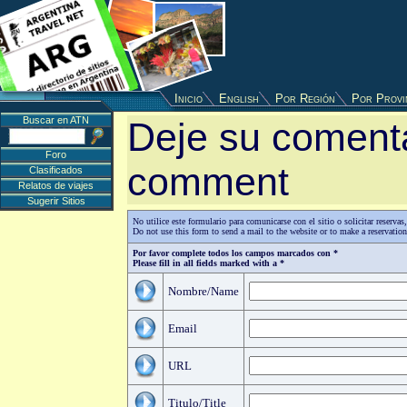
Inicio
English
Por Región
Por Provi
Buscar en ATN
Deje su comenta
Foro
comment
Clasificados
Relatos de viajes
Sugerir Sitios
No utilice este formulario para comunicarse con el sitio o solicitar reserv
Do not use this form to send a mail to the website or to make a reservatio
Por favor complete todos los campos marcados con *
Please fill in all fields marked with a *
Nombre/Name
Email
URL
Titulo/Title