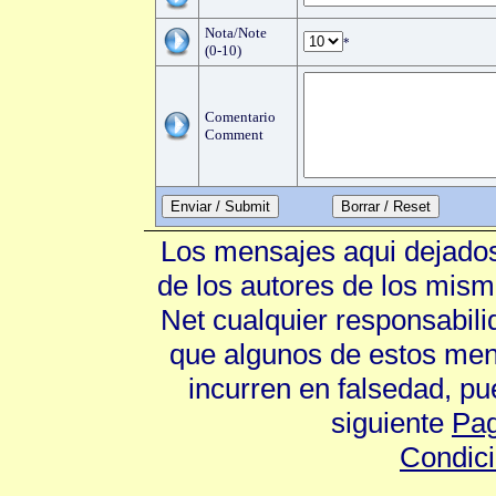
Nota/Note
*
(0-10)
Comentario
Comment
Enviar / Submit
Los mensajes aqui dejados
de los autores de los mism
Net cualquier responsabili
que algunos de estos mens
incurren en falsedad, p
siguiente
Pag
Condic