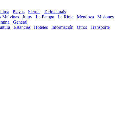
ítima
Playas
Sierras
Todo el país
as Malvinas
Jujuy
La Pampa
La Rioja
Mendoza
Misiones
ntina
General
ultura
Estancias
Hoteles
Información
Otros
Transporte