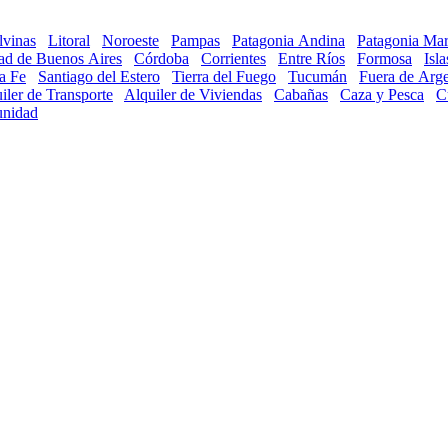
lvinas
Litoral
Noroeste
Pampas
Patagonia Andina
Patagonia Mar
ad de Buenos Aires
Córdoba
Corrientes
Entre Ríos
Formosa
Isl
a Fe
Santiago del Estero
Tierra del Fuego
Tucumán
Fuera de Arge
iler de Transporte
Alquiler de Viviendas
Cabañas
Caza y Pesca
C
nidad