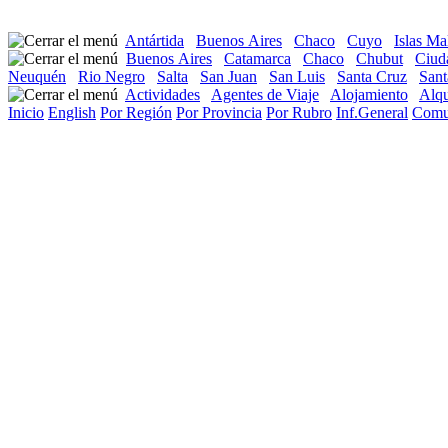
Antártida
Buenos Aires
Chaco
Cuyo
Islas Ma
Buenos Aires
Catamarca
Chaco
Chubut
Ciud
Neuquén
Rio Negro
Salta
San Juan
San Luis
Santa Cruz
Sant
Actividades
Agentes de Viaje
Alojamiento
Alqu
Inicio
English
Por Región
Por Provincia
Por Rubro
Inf.General
Comu