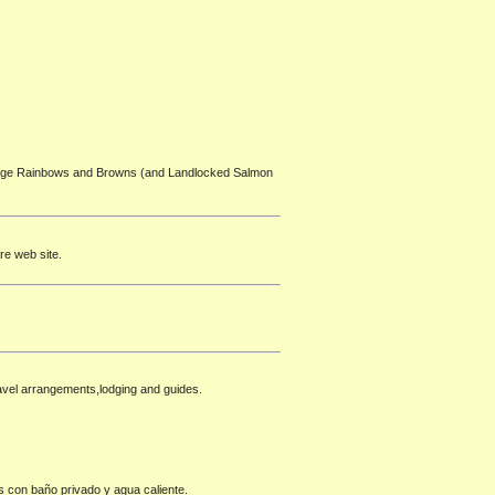
 Large Rainbows and Browns (and Landlocked Salmon
ure web site.
travel arrangements,lodging and guides.
s con baño privado y agua caliente.