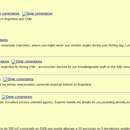
g in Argentina and Chile
re estancias (ranches), where you might never see another angler during your fishing day.
ing argentina fly fishing chile - accessories backed by our knowledgeable staff on this fully sec
 los temas relacionados; poniendo especial énfasis en Argentina
wide. Excellent service-oriented agency. Experts handle the details for you,including permits,
ficio de 390 m2 construido en 2008 que puede albergar a 10 personas en 5 dormitorios amplio