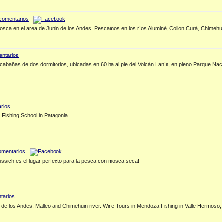
sca en el area de Junin de los Andes. Pescamos en los ríos Aluminé, Collon Curá, Chimehuí
 cabañas de dos dormitorios, ubicadas en 60 ha al pie del Volcán Lanín, en pleno Parque Nac
 Fishing School in Patagonia
Lussich es el lugar perfecto para la pesca con mosca seca!
n de los Andes, Malleo and Chimehuin river. Wine Tours in Mendoza Fishing in Valle Hermoso