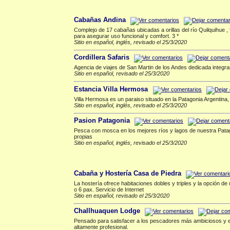
San Martin de los Andes
▲
Cabañas Andina
Complejo de 17 cabañas ubicadas a orillas del río Quilquihue ,
para asegurar uso funcional y comfort. 3 *
Sitio en español, inglés, revisado el 25/3/2020
Cordillera Safaris
Agencia de viajes de San Martin de los Andes dedicada integra
Sitio en español, revisado el 25/3/2020
Estancia Villa Hermosa
Villa Hermosa es un paraiso situado en la Patagonia Argentina
Sitio en español, inglés, revisado el 25/3/2020
Pasion Patagonia
Pesca con mosca en los mejores ríos y lagos de nuestra Patag
propias
Sitio en español, inglés, revisado el 25/3/2020
Trevelin
▲
Cabaña y Hostería Casa de Piedra
La hostería ofrece habitaciones dobles y triples y la opción 
o 6 pax. Servicio de Internet
Sitio en español, revisado el 25/3/2020
Challhuaquen Lodge
Pensado para satisfacer a los pescadores más ambiciosos y exig
altamente profesional.