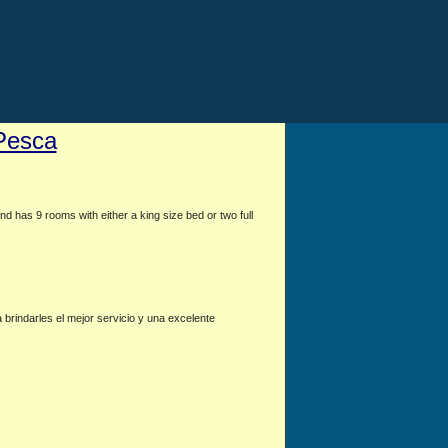
Pesca
nd has 9 rooms with either a king size bed or two full
brindarles el mejor servicio y una excelente