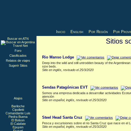
Inicio
English
Por Región
Por Provi
Buscar en ATN
Sitios 
Bariloche
▲
Foro
Clasificados
Rio Manso Lodge
Relatos de viajes
Deep into the wild and still untrodden beauty of the Argentinean
Sugerir Sitios
size beds.
Sitio en inglés, revisado el 25/3/2020
Cipolletti
▲
Sendas Patagónicas EVT
Somos una empresa dedicada a desarrollar actividades Ecoturís
atención
Atajos
Sitio en español, inglés, revisado el 25/3/2020
Bariloche
Comandante Luis Piedra Buena
▲
Cipolletti
Comandante Luis
Piedra Buena
Steel Head Santa Cruz
El Bolson
Pesca y excurisiones sobre el rio Santa Cruz que nace en el L
El Calafate
Sitio en español, inglés, revisado el 25/3/2020
Epuyen
Esquel