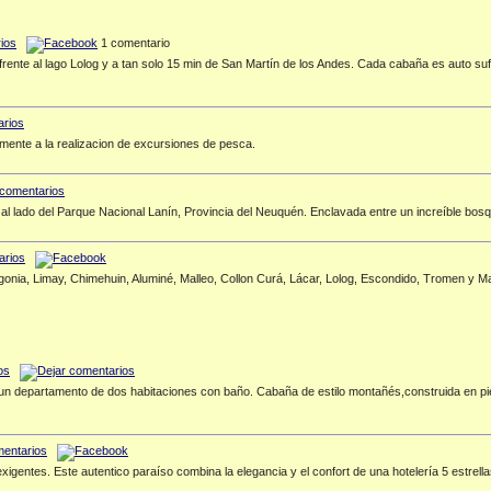
1 comentario
 frente al lago Lolog y a tan solo 15 min de San Martín de los Andes. Cada cabaña es auto su
mente a la realizacion de excursiones de pesca.
, al lado del Parque Nacional Lanín, Provincia del Neuquén. Enclavada entre un increíble bos
onia, Limay, Chimehuin, Aluminé, Malleo, Collon Curá, Lácar, Lolog, Escondido, Tromen y 
de un departamento de dos habitaciones con baño. Cabaña de estilo montañés,construida en pi
entes. Este autentico paraíso combina la elegancia y el confort de una hotelería 5 estrellas