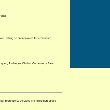
raries
fate Fishing se encuentra en la permanente
uen, Rio Negro ,Chubut, Corrientes y Salta.
door recreational services like hiking,horseback