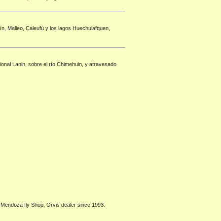
n, Malleo, Caleufú y los lagos Huechulafquen,
ional Lanin, sobre el río Chimehuin, y atravesado
, Mendoza fly Shop, Orvis dealer since 1993.