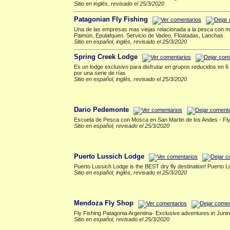
Sitio en inglés, revisado el 25/3/2020
Patagonian Fly Fishing
Una de las empresas mas viejas relacionada a la pesca con mo
Paimún, Epulafquen. Servicio de Vadeo, Floatadas, Lanchas.
Sitio en español, inglés, revisado el 25/3/2020
Spring Creek Lodge
Es un lodge exclusivo para disfrutar en grupos reducidos en 6
por una serie de rías
Sitio en español, inglés, revisado el 25/3/2020
Lago Lolog
▲
Dario Pedemonte
Escuela de Pesca con Mosca en San Martin de los Andes - Fly
Sitio en español, revisado el 25/3/2020
Lago Quillen
▲
Puerto Lussich Lodge
Puerto Lussich Lodge is the BEST dry fly destination! Puerto 
Sitio en español, inglés, revisado el 25/3/2020
Mendoza
▲
Mendoza Fly Shop
Fly Fishing Patagonia Argentina- Exclusive adventures in Juni
Sitio en español, revisado el 25/3/2020