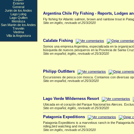
Exterior
El Bolson
▲
General
Junin de los Andes
Argentina Chile Fly Fishing - Reports, Lodges an
Lago Lolog
Lago Quillen
Fly fishing for Atlantic salmon, brown and rainbow trout in Patag
Mendoza
Sitio en inglés, revisado el 25/3/2020
San Martin de los Andes
Trevelin
Viedma
El Calafate
▲
Villa la Angostura
Calafate Fishing
Somos una empresa Argentina, especializada en la organización
búsqueda de nuevos pesqueros en la Provincia de Santa Cruz
Sitio en español, inglés, revisado el 25/3/2020
Epuyen
▲
Philipp Outfitters
Excursiones de pesca con mosca. Contamos con diversas opci
Sitio en español, revisado el 25/3/2020
Esquel
▲
Lago Verde Wilderness Resort
Ubicada en el corazón del Parque Nacional los Alerces. Exclu
Sitio en español, inglés, revisado el 25/3/2020
Patagonia Expeditions
Patagonia Expeditions is a marvelous ranch in the Patagonia Arg
riding,bird watching and more.
Sitio en inglés, revisado el 25/3/2020