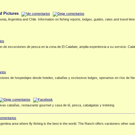
d Pictures
onia, Argentina and Chile. Information on fishing reports, lodges, guides, rates and travel itine
 de excursiones de pesca en la zona de El Calafate, amplia experiencia a su servicio. Cala
ones de hospedajes desde hoteles, cabañas y exclusivos lodges, operamos en ríos de Neuq
sivas cabañas, restaurante gourmet y casa de té, pesca, cabalgatas y trekking
entina area where fly fishing is the best in the world. The Ranch offers vactioners other out