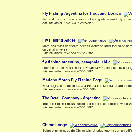
Exterior
▲
Fly Fishing Argentina for Trout and Dorado
the best trout, sea run brown trout and golden dorado fly fishin
Sitio en inglés, revisado el 25/3/2020
General
▲
Fly Fishing Andes
Miles and miles of private-access water on multi-thousand ac
on certain rivers)
Sitio en inglés, revisado el 25/3/2020
fly fishing argentina, patagonia, chile
Look no further. You'll find it at Estancia El Chimehuin. fly fish
Sitio en inglés, revisado el 25/3/2020
Mariano Moran Fly Fishing Page
Esta pagina esta dedicada a la Pesca con Mosca, abarca todos
Sitio en español, revisado el 25/3/2020
The Detail Company - Argentina
Top seller of first-class fishing and hunting expeditions world-
Sitio en inglés, revisado el 25/3/2020
Junin de los Andes
▲
Chime Lodge
Sobre el pintoresco río Chimehuin, el lodge cuenta con un edi