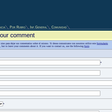
ncia
Por Rubro
Inf.General
Comunidad
 your comment
as, sino para dejar sus comentarios sobre el mismo. Si desea comunicarse con nosotros utilice este
formulario
n, but to leave your comments about it. If you want to contact us, use the following
form
*
*