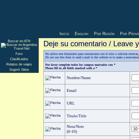
Inicio
English
Por Región
Por Provi
Buscar en ATN
Deje su comentario / Leave
Foro
No utilice este formulario para comunicarse con el sitio o solicitar reserv
Do not use this form to send a mail to the website or to make a reservatio
Clasificados
Relatos de viajes
Por favor complete todos los campos marcados con *
Please fill in all fields marked with a *
Sugerir Sitios
Nombre/Name
Email
URL
Titulo/Title
Nota/Note
(0-10)