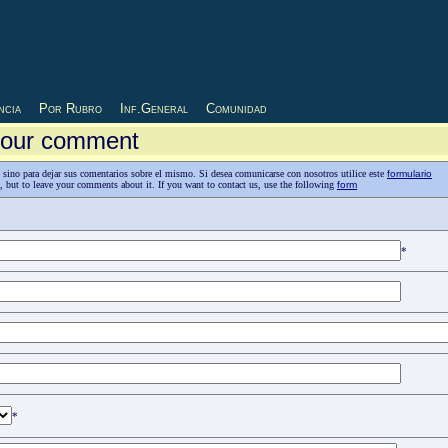
ncia
Por Rubro
Inf.General
Comunidad
 your comment
as, sino para dejar sus comentarios sobre el mismo. Si desea comunicarse con nosotros utilice este
formulario
n, but to leave your comments about it. If you want to contact us, use the following
form
*
*