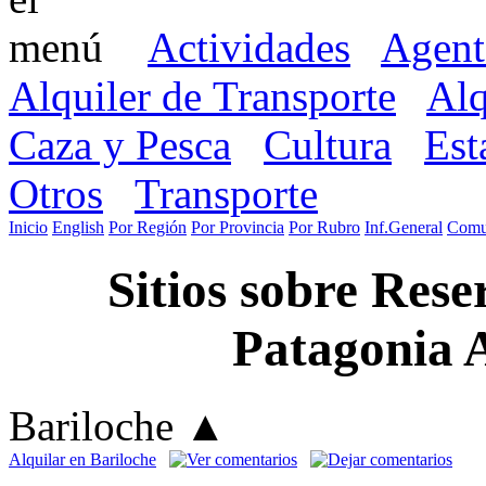
Actividades
Agent
Alquiler de Transporte
Alq
Caza y Pesca
Cultura
Est
Otros
Transporte
Inicio
English
Por Región
Por Provincia
Por Rubro
Inf.General
Comu
Sitios sobre Res
Patagonia 
Bariloche
▲
Alquilar en Bariloche