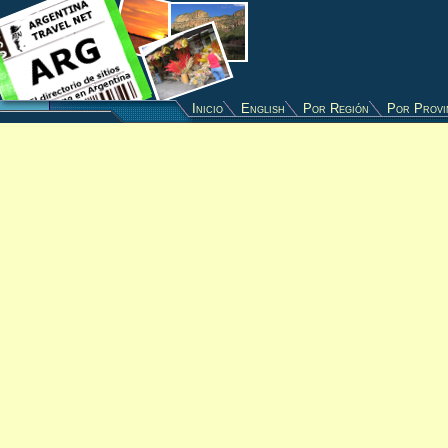
Inicio
English
Por Región
Por Provi