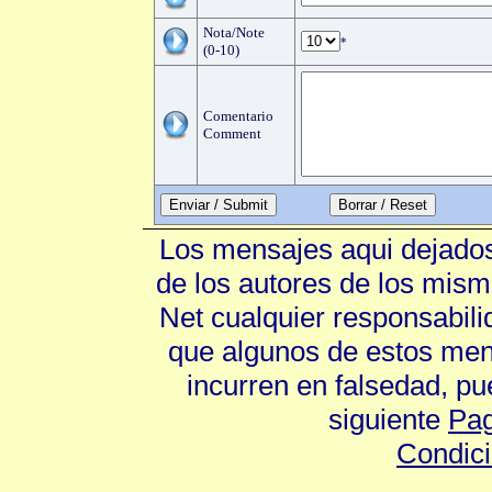
Nota/Note
*
(0-10)
Comentario
Comment
Enviar / Submit
Los mensajes aqui dejados
de los autores de los mism
Net cualquier responsabili
que algunos de estos mens
incurren en falsedad, p
siguiente
Pag
Condic