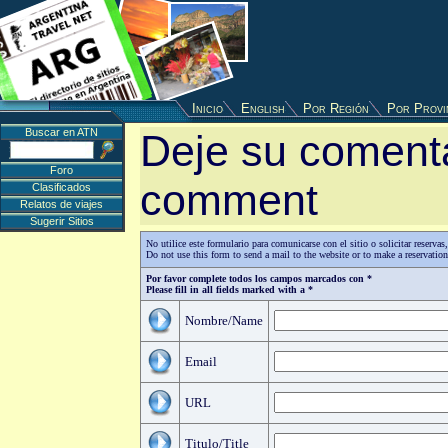
Inicio
English
Por Región
Por Provi
Buscar en ATN
Deje su comenta
Foro
comment
Clasificados
Relatos de viajes
Sugerir Sitios
No utilice este formulario para comunicarse con el sitio o solicitar reserv
Do not use this form to send a mail to the website or to make a reservatio
Por favor complete todos los campos marcados con *
Please fill in all fields marked with a *
Nombre/Name
Email
URL
Titulo/Title