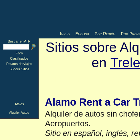
Inicio
English
Por Región
Por Provi
Buscar en ATN
Sitios sobre Alq
Foro
en
Trel
Clasificados
Relatos de viajes
Sugerir Sitios
Alquiler Autos
▲
Alamo Rent a Car T
Atajos
Alquiler de autos sin chofe
Alquiler Autos
Aeropuertos.
Sitio en español, inglés, r