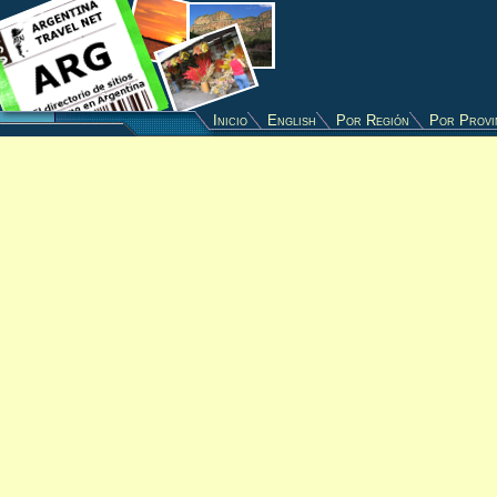
Inicio
English
Por Región
Por Provi