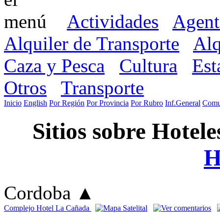
Actividades
Agent
Alquiler de Transporte
Alq
Caza y Pesca
Cultura
Est
Otros
Transporte
Inicio
English
Por Región
Por Provincia
Por Rubro
Inf.General
Comu
Sitios sobre Hoteles
H
Cordoba
▲
Complejo Hotel La Cañada