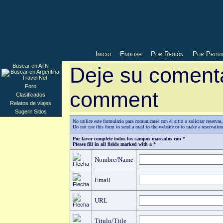
Inicio
English
Por Región
Por Provi
Buscar en ATN
Deje su comenta
Foro
comment
Clasificados
Relatos de viajes
Sugerir Sitios
No utilice este formulario para comunicarse con el sitio o solicitar reserv
Do not use this form to send a mail to the website or to make a reservatio
Por favor complete todos los campos marcados con *
Please fill in all fields marked with a *
Nombre/Name
Email
URL
Titulo/Title