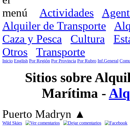
Actividades
Agent
Alquiler de Transporte
Alq
Caza y Pesca
Cultura
Est
Otros
Transporte
Inicio
English
Por Región
Por Provincia
Por Rubro
Inf.General
Comu
Sitios sobre Alqu
Marítima -
Alq
Puerto Madryn
▲
Wild Skies