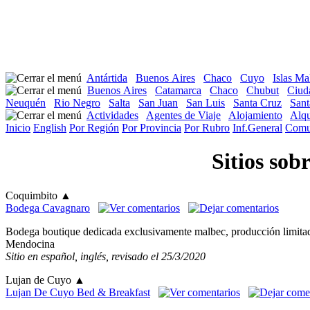
Antártida
Buenos Aires
Chaco
Cuyo
Islas Ma
Buenos Aires
Catamarca
Chaco
Chubut
Ciud
Neuquén
Rio Negro
Salta
San Juan
San Luis
Santa Cruz
Sant
Actividades
Agentes de Viaje
Alojamiento
Alqu
Inicio
English
Por Región
Por Provincia
Por Rubro
Inf.General
Comu
Sitios sob
Coquimbito
▲
Bodega Cavagnaro
Bodega boutique dedicada exclusivamente malbec, producción limitada. 
Mendocina
Sitio en español, inglés, revisado el 25/3/2020
Lujan de Cuyo
▲
Lujan De Cuyo Bed & Breakfast