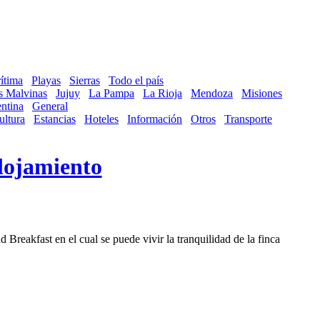
ítima
Playas
Sierras
Todo el país
as Malvinas
Jujuy
La Pampa
La Rioja
Mendoza
Misiones
ntina
General
ultura
Estancias
Hoteles
Información
Otros
Transporte
lojamiento
reakfast en el cual se puede vivir la tranquilidad de la finca