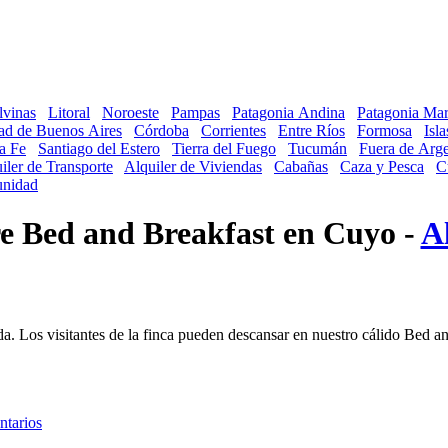
lvinas
Litoral
Noroeste
Pampas
Patagonia Andina
Patagonia Mar
ad de Buenos Aires
Córdoba
Corrientes
Entre Ríos
Formosa
Isl
a Fe
Santiago del Estero
Tierra del Fuego
Tucumán
Fuera de Arge
iler de Transporte
Alquiler de Viviendas
Cabañas
Caza y Pesca
C
nidad
re Bed and Breakfast en Cuyo -
A
Los visitantes de la finca pueden descansar en nuestro cálido Bed and B