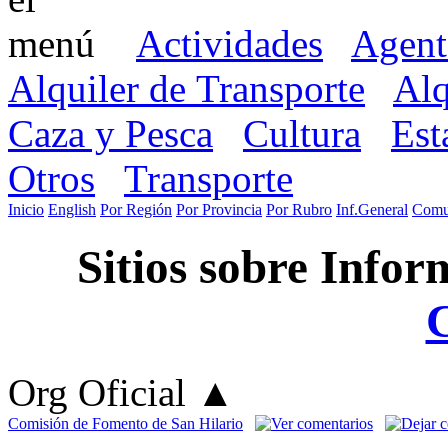
Actividades
Agent
Alquiler de Transporte
Alq
Caza y Pesca
Cultura
Est
Otros
Transporte
Inicio
English
Por Región
Por Provincia
Por Rubro
Inf.General
Comu
Sitios sobre Infor
Org Oficial
▲
Comisión de Fomento de San Hilario