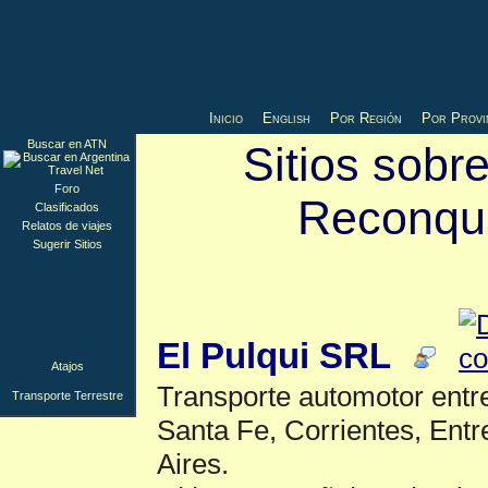
Inicio
English
Por Región
Por Provi
Buscar en ATN
Sitios sobr
Foro
Reconqui
Clasificados
Relatos de viajes
Sugerir Sitios
Transporte Terres
El Pulqui SRL
Atajos
Transporte automotor entre
Transporte Terrestre
Santa Fe, Corrientes, Entr
Aires.