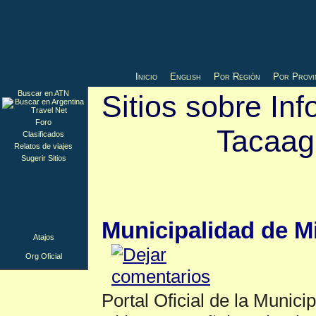
Inicio
English
Por Región
Por Provi
Buscar en ATN
Sitios sobre In
Foro
Tacaag
Clasificados
Relatos de viajes
Sugerir Sitios
Org Oficial
▲
Municipalidad de M
Atajos
Org Oficial
Portal Oficial de la Munic