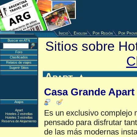
Inicio
English
Por Región
Por Provi
Buscar en ATN
Sitios sobre Ho
Foro
C
Clasificados
Relatos de viajes
Sugerir Sitios
Apart
▲
Casa Grande Apart 
Atajos
Apart
Es un exclusivo complejo m
Hoteles 2 estrellas
Hoteles 3 estrellas
pensado para disfrutar tant
Reserva de Alojamiento
de las más modernas insta