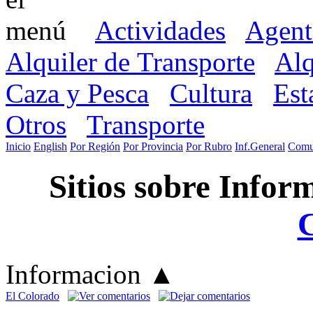
Actividades
Agent
Alquiler de Transporte
Alq
Caza y Pesca
Cultura
Est
Otros
Transporte
Inicio
English
Por Región
Por Provincia
Por Rubro
Inf.General
Comu
Sitios sobre Infor
Informacion
▲
El Colorado