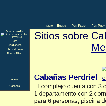
Inicio
English
Por Región
Por Provi
Buscar en ATN
Sitios sobre Ca
Foro
Me
Clasificados
Relatos de viajes
Sugerir Sitios
Cabañas
▲
Cabañas Perdriel
Atajos
El complejo cuenta con 3 
Cabañas
1 departamento con 2 dorm
para 6 personas, piscina d