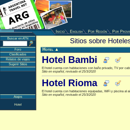
Inicio
English
Por Región
Por Provi
Buscar en ATN
Sitios sobre Hotel
Hotel
▲
Foro
Clasificados
Hotel Bambi
Relatos de viajes
Sugerir Sitios
El hotel cuenta con habitaciones con baño privado, TV por cab
Sitio en español, revisado el 25/3/2020
Hotel Rioma
El hotel cuenta con habitaciones equipadas, WiFi y piscina al ai
Sitio en español, revisado el 25/3/2020
Atajos
Hotel