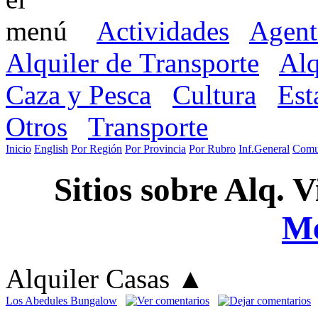
Actividades
Agent
Alquiler de Transporte
Alq
Caza y Pesca
Cultura
Est
Otros
Transporte
Inicio
English
Por Región
Por Provincia
Por Rubro
Inf.General
Comu
Sitios sobre Alq. 
M
Alquiler Casas
▲
Los Abedules Bungalow