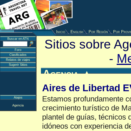
Inicio
English
Por Región
Por Provi
Buscar en ATN
Sitios sobre A
Foro
-
M
Clasificados
Relatos de viajes
Sugerir Sitios
Agencia
▲
Aires de Libertad 
Estamos profundamente c
Atajos
Agencia
crecimiento turístico de 
plantel de guías, técnicos 
idóneos con experiencia d