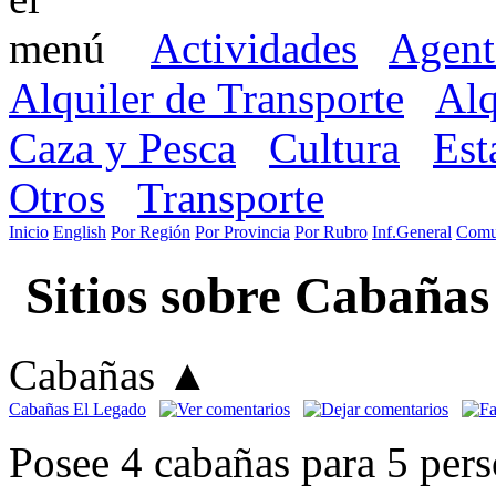
Actividades
Agent
Alquiler de Transporte
Alq
Caza y Pesca
Cultura
Est
Otros
Transporte
Inicio
English
Por Región
Por Provincia
Por Rubro
Inf.General
Comu
Sitios sobre Cabañas
Cabañas
▲
Cabañas El Legado
Posee 4 cabañas para 5 per