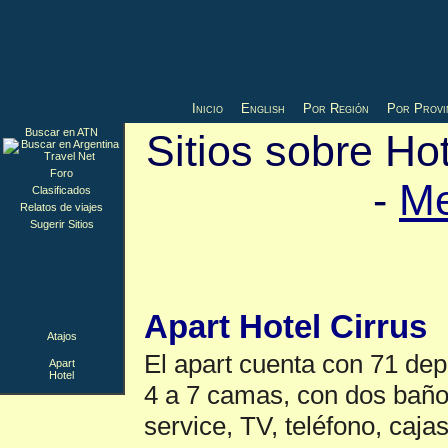
Inicio
English
Por Región
Por Provi
Buscar en ATN
Sitios sobre Ho
Foro
-
M
Clasificados
Relatos de viajes
Sugerir Sitios
Apart
▲
Apart Hotel Cirrus
Atajos
El apart cuenta con 71 dep
Apart
Hotel
4 a 7 camas, con dos baños
service, TV, teléfono, caja