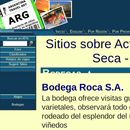
Inicio
English
Por Región
Por Provi
Buscar en ATN
Sitios sobre A
Foro
Seca 
Clasificados
Relatos de viajes
Sugerir Sitios
Bodegas
▲
Bodega Roca S.A.
La bodega ofrece visitas g
Atajos
Bodegas
varietales, observará todo
rodeado del esplendor del
viñedos