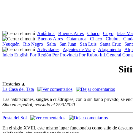
Antártida
Buenos Aires
Chaco
Cuyo
Islas Ma
Buenos Aires
Catamarca
Chaco
Chubut
Ciud
Neuquén
Rio Negro
Salta
San Juan
San Luis
Santa Cruz
Sant
Actividades
Agentes de Viaje
Alojamiento
Alqu
Inicio
English
Por Región
Por Provincia
Por Rubro
Inf.General
Comu
Sit
Hosterias
▲
La Casa del Tata
Las habitaciones, singles a cuádruples, con o sin baño privado, se en
Sitio en español, revisado el 25/3/2020
Posta del Sol
En el siglo XVIII, este mismo lugar funcionaba como sitio de descanso