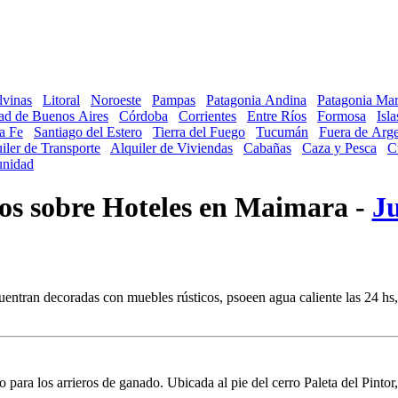
lvinas
Litoral
Noroeste
Pampas
Patagonia Andina
Patagonia Mar
ad de Buenos Aires
Córdoba
Corrientes
Entre Ríos
Formosa
Isl
a Fe
Santiago del Estero
Tierra del Fuego
Tucumán
Fuera de Arge
iler de Transporte
Alquiler de Viviendas
Cabañas
Caza y Pesca
C
nidad
ios sobre Hoteles en Maimara -
J
cuentran decoradas con muebles rústicos, psoeen agua caliente las 24 hs
 para los arrieros de ganado. Ubicada al pie del cerro Paleta del Pinto