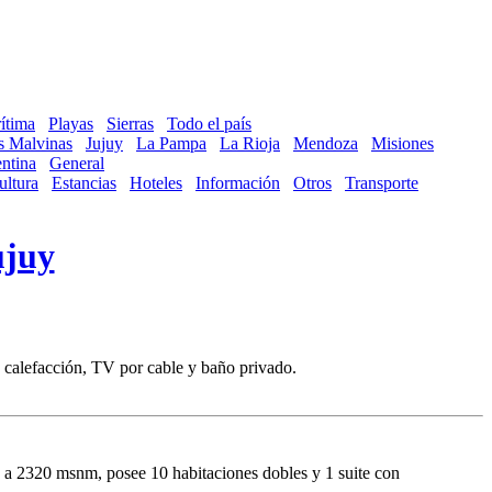
ítima
Playas
Sierras
Todo el país
as Malvinas
Jujuy
La Pampa
La Rioja
Mendoza
Misiones
ntina
General
ultura
Estancias
Hoteles
Información
Otros
Transporte
ujuy
, calefacción, TV por cable y baño privado.
r, a 2320 msnm, posee 10 habitaciones dobles y 1 suite con